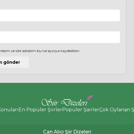
esim ve site adresim bu tarayıcıya kaydedilsin.
Konuları
En Popüler Şiirler
Popüler Şairler
Çok Oylanan Şi
Can Alıcı Şiir Dizeleri