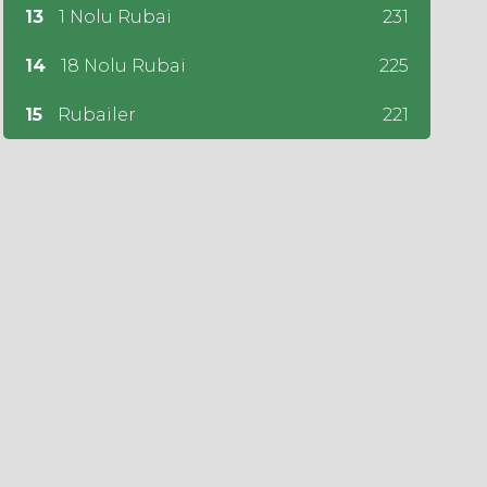
13
1 Nolu Rubai
231
14
18 Nolu Rubai
225
15
Rubailer
221