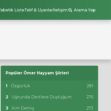
fabetik Liste
Telif & Uyarılar
İletişim
Arama Yap
Popüler
Ömer Hayyam
Şiirleri
1
Özgürlük
281
2
Uğrunda Dertlere Düştüğüm
276
3
Kim Demiş
273