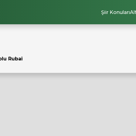
Şiir Konuları
Al
olu Rubai