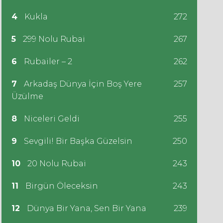
4
Kukla
272
5
299 Nolu Rubai
267
6
Rubailer – 2
262
7
Arkadaş Dünya İçin Boş Yere
257
Üzülme
8
Niceleri Geldi
255
9
Sevgili! Bir Başka Güzelsin
250
10
20 Nolu Rubai
243
11
Birgün Öleceksin
243
12
Dünya Bir Yana, Sen Bir Yana
239