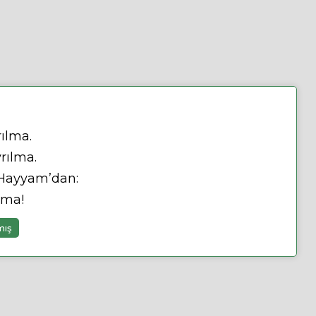
rılma.
yrılma.
 Hayyam’dan:
ılma!
mış