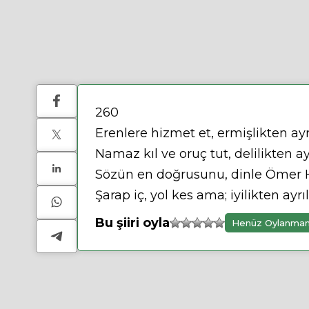
260
Erenlere hizmet et, ermişlikten ay
Namaz kıl ve oruç tut, delilikten a
Sözün en doğrusunu, dinle Ömer
Şarap iç, yol kes ama; iyilikten ayr
Bu şiiri oyla
Henüz Oylanma