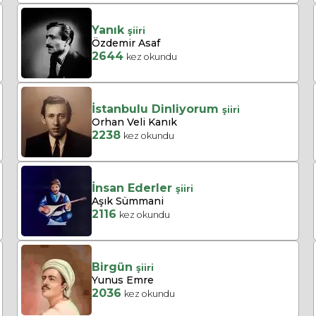
Yanık
şiiri
Özdemir Asaf
2644
kez okundu
İstanbulu Dinliyorum
şiiri
Orhan Veli Kanık
2238
kez okundu
İnsan Ederler
şiiri
Aşık Sümmani
2116
kez okundu
Birgün
şiiri
Yunus Emre
2036
kez okundu