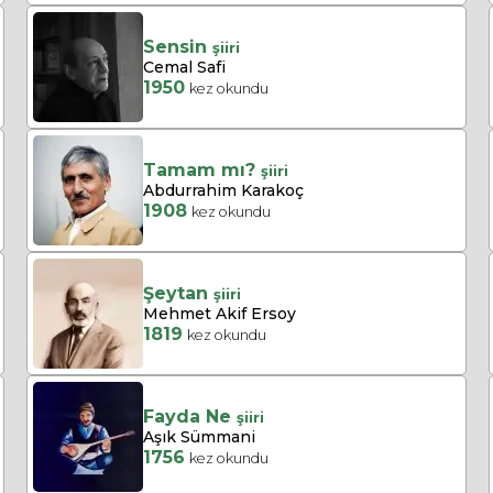
Sensin
şiiri
Cemal Safi
1950
kez okundu
Tamam mı?
şiiri
Abdurrahim Karakoç
1908
kez okundu
Şeytan
şiiri
Mehmet Akif Ersoy
1819
kez okundu
Fayda Ne
şiiri
Aşık Sümmani
1756
kez okundu