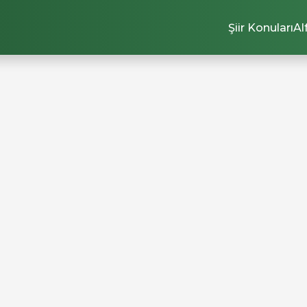
Şiir Konuları
Al