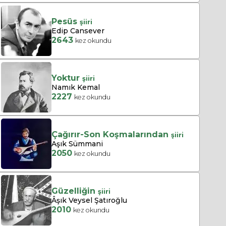
Pesüs
şiiri
Edip Cansever
2643
kez okundu
Yoktur
şiiri
Namık Kemal
2227
kez okundu
Çağırır-Son Koşmalarından
şiiri
Aşık Sümmani
2050
kez okundu
Güzelliğin
şiiri
Âşık Veysel Şatıroğlu
2010
kez okundu