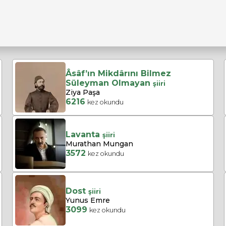
Âsâf’ın Mikdârını Bilmez
Süleyman Olmayan
şiiri
Ziya Paşa
6216
kez okundu
Lavanta
şiiri
Murathan Mungan
3572
kez okundu
Dost
şiiri
Yunus Emre
3099
kez okundu