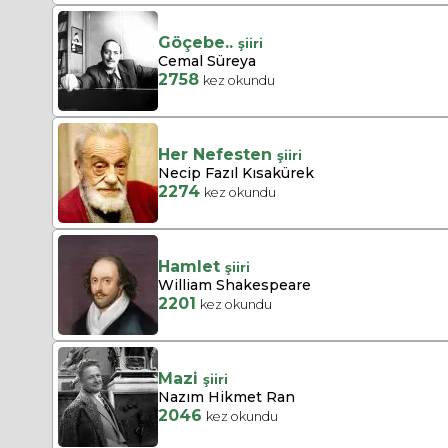
Göçebe..
şiiri
Cemal Süreya
2758
kez okundu
Her Nefesten
şiiri
Necip Fazıl Kısakürek
2274
kez okundu
Hamlet
şiiri
William Shakespeare
2201
kez okundu
Mazi
şiiri
Nazım Hikmet Ran
2046
kez okundu