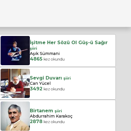
İşitme Her Sözü Ol Güş-ü Sağır
şiiri
Aşık Sümmani
4865
kez okundu
Sevgi Duvarı
şiiri
Can Yücel
3492
kez okundu
Birtanem
şiiri
Abdurrahim Karakoç
2878
kez okundu