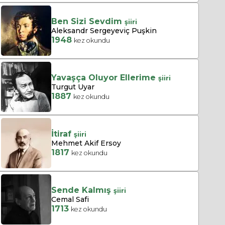
Ben Sizi Sevdim
şiiri
Aleksandr Sergeyeviç Puşkin
1948
kez okundu
Yavaşça Oluyor Ellerime
şiiri
Turgut Uyar
1887
kez okundu
İtiraf
şiiri
Mehmet Akif Ersoy
1817
kez okundu
Sende Kalmış
şiiri
Cemal Safi
1713
kez okundu