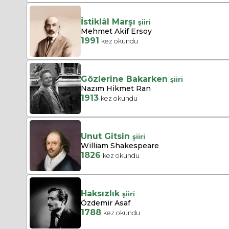
İstiklâl Marşı
şiiri
Mehmet Akif Ersoy
1991
kez okundu
Gözlerine Bakarken
şiiri
Nazım Hikmet Ran
1913
kez okundu
Unut Gitsin
şiiri
William Shakespeare
1826
kez okundu
Haksızlık
şiiri
Özdemir Asaf
1788
kez okundu