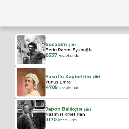
Susadım
şiiri
Bedri Rahmi Eyüboğlu
8537
kez okundu
Yusuf’u Kaybettim
şiiri
Yunus Emre
4705
kez okundu
Japon Balıkçısı
şiiri
Nazım Hikmet Ran
3170
kez okundu