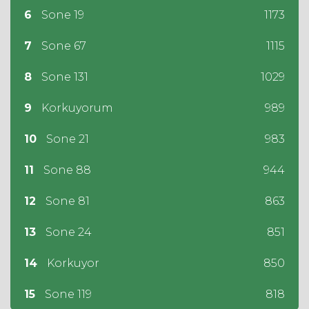
6
Sone 19
1173
7
Sone 67
1115
8
Sone 131
1029
9
Korkuyorum
989
10
Sone 21
983
11
Sone 88
944
12
Sone 81
863
13
Sone 24
851
14
Korkuyor
850
15
Sone 119
818