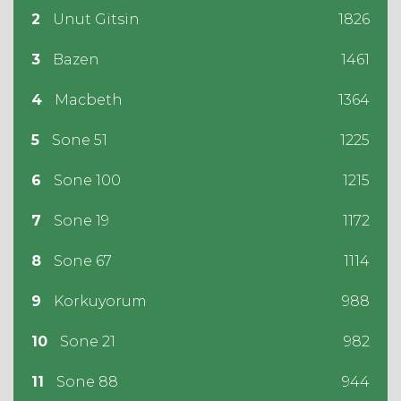
2
Unut Gitsin
1826
3
Bazen
1461
4
Macbeth
1364
5
Sone 51
1225
6
Sone 100
1215
7
Sone 19
1172
8
Sone 67
1114
9
Korkuyorum
988
10
Sone 21
982
11
Sone 88
944