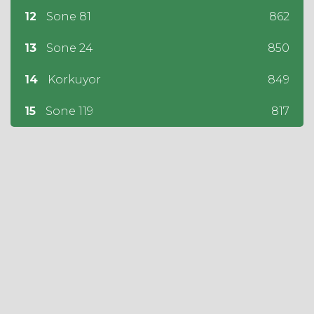
12
Sone 81
862
13
Sone 24
850
14
Korkuyor
849
15
Sone 119
817