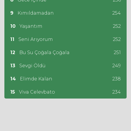
9
Kımıldamadan
254
10
Yaşantım
252
11
Seni Arıyorum
252
12
Bu Su Çoğala Çoğala
251
13
Sevgi Öldü
249
14
Elimde Kalan
238
15
Viva Celevbato
234