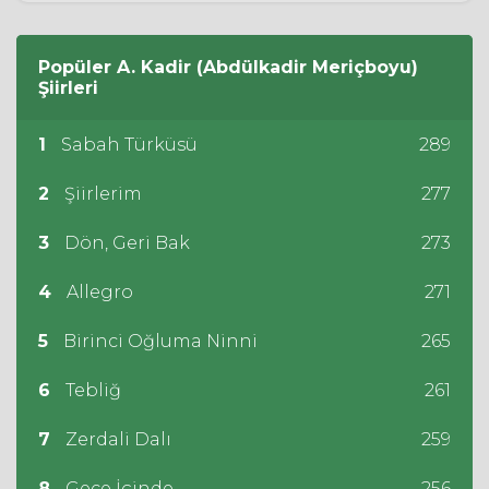
Popüler
A. Kadir (Abdülkadir Meriçboyu)
Şiirleri
1
Sabah Türküsü
289
2
Şiirlerim
277
3
Dön, Geri Bak
273
4
Allegro
271
5
Birinci Oğluma Ninni
265
6
Tebliğ
261
7
Zerdali Dalı
259
8
Gece İçinde
256