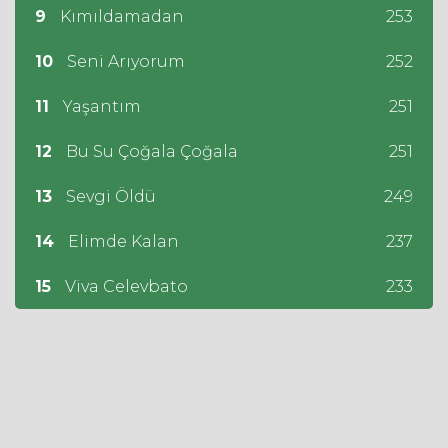
9
Kımıldamadan
253
10
Seni Arıyorum
252
11
Yaşantım
251
12
Bu Su Çoğala Çoğala
251
13
Sevgi Öldü
249
14
Elimde Kalan
237
15
Viva Celevbato
233