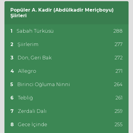
Popüler
A. Kadir (Abdülkadir Meriçboyu)
Şiirleri
1
Sabah Türküsü
288
2
Şiirlerim
277
3
Dön, Geri Bak
272
4
Allegro
271
5
Birinci Oğluma Ninni
264
6
Tebliğ
261
7
Zerdali Dalı
259
8
Gece İçinde
255