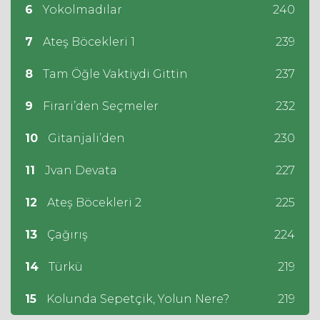
6
Yokolmadılar
240
7
Ateş Böcekleri 1
239
8
Tam Öğle Vaktiydi Gittin
237
9
Firari’den Seçmeler
232
10
Gitanjali’den
230
11
Jvan Devata
227
12
Ateş Böcekleri 2
225
13
Çağırış
224
14
Türkü
219
15
Kolunda Sepetçik, Yolun Nere?
219