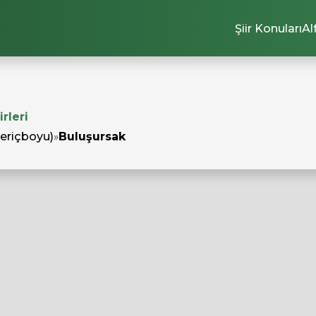
Şiir Konuları
Al
rleri
Meriçboyu)
»
Buluşursak