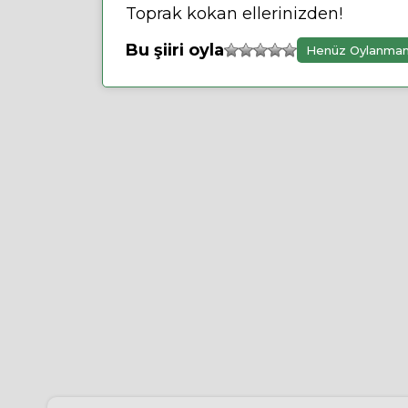
Toprak kokan ellerinizden!
Bu şiiri oyla
Henüz Oylanma