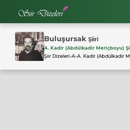
Buluşursak
Şiiri
A. Kadir (Abdülkadir Meriçboyu) Şii
Şiir Dizeleri
»
A
»
A. Kadir (Abdülkadir 