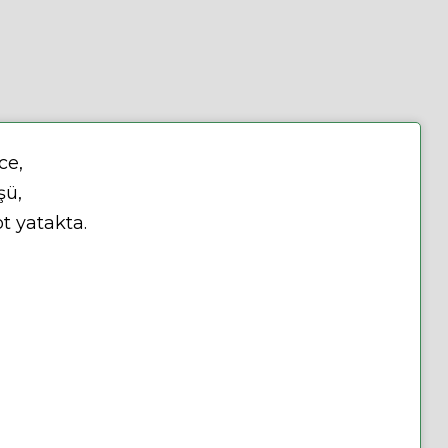
ce,
şü,
t yatakta.