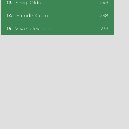
13
Sevgi Öldü
249
14
Elimde Kalan
238
15
Viva Celevbato
233