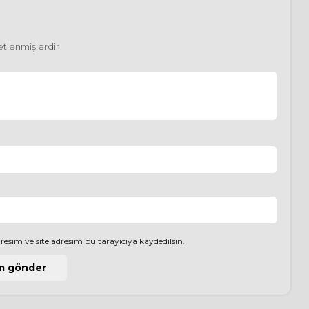
retlenmişlerdir
esim ve site adresim bu tarayıcıya kaydedilsin.