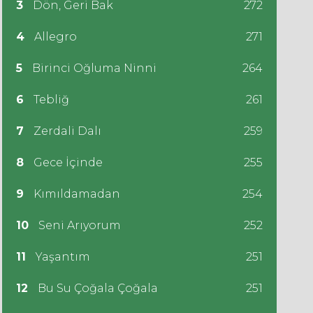
3
Dön, Geri Bak
272
4
Allegro
271
5
Birinci Oğluma Ninni
264
6
Tebliğ
261
7
Zerdali Dalı
259
8
Gece İçinde
255
9
Kımıldamadan
254
10
Seni Arıyorum
252
11
Yaşantım
251
12
Bu Su Çoğala Çoğala
251