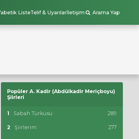
fabetik Liste
Telif & Uyarılar
İletişim
Arama Yap
Popüler
A. Kadir (Abdülkadir Meriçboyu)
Şiirleri
1
Sabah Türküsü
289
2
Şiirlerim
277