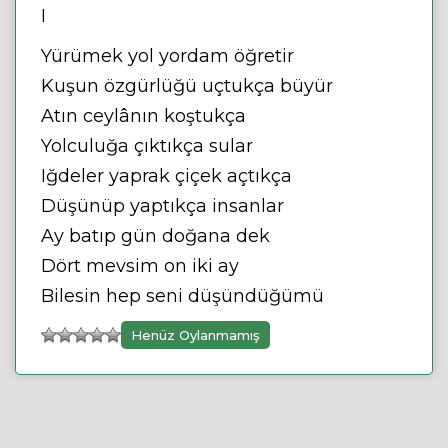
I
Yürümek yol yordam öğretir
Kuşun özgürlüğü uçtukça büyür
Atın ceylânın koştukça
Yolculuğa çıktıkça sular
Iğdeler yaprak çiçek açtıkça
Düşünüp yaptıkça insanlar
Ay batıp gün doğana dek
Dört mevsim on iki ay
Bilesin hep seni düşündüğümü
Henüz Oylanmamış