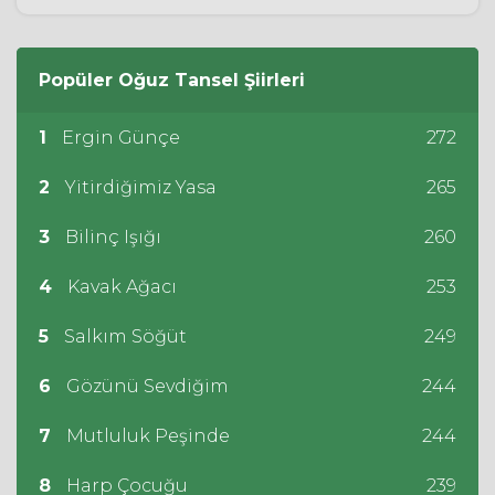
Popüler
Oğuz Tansel
Şiirleri
1
Ergin Günçe
272
2
Yitirdiğimiz Yasa
265
3
Bilinç Işığı
260
4
Kavak Ağacı
253
5
Salkım Söğüt
249
6
Gözünü Sevdiğim
244
7
Mutluluk Peşinde
244
8
Harp Çocuğu
239