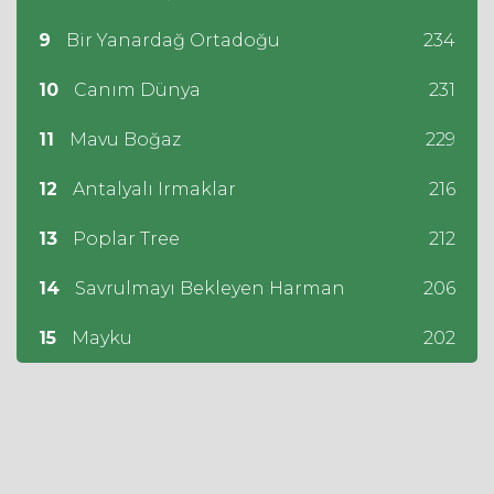
9
Bir Yanardağ Ortadoğu
234
10
Canım Dünya
231
11
Mavu Boğaz
229
12
Antalyalı Irmaklar
216
13
Poplar Tree
212
14
Savrulmayı Bekleyen Harman
206
15
Mayku
202