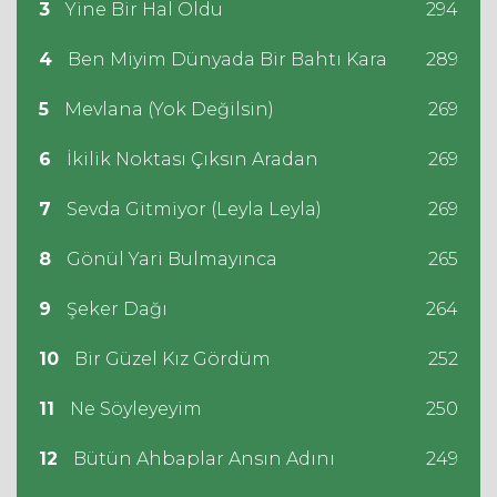
3
Yine Bir Hal Oldu
294
4
Ben Miyim Dünyada Bir Bahtı Kara
289
5
Mevlana (Yok Değilsin)
269
6
İkilik Noktası Çıksın Aradan
269
7
Sevda Gitmiyor (Leyla Leyla)
269
8
Gönül Yari Bulmayınca
265
9
Şeker Dağı
264
10
Bir Güzel Kız Gördüm
252
11
Ne Söyleyeyim
250
12
Bütün Ahbaplar Ansın Adını
249