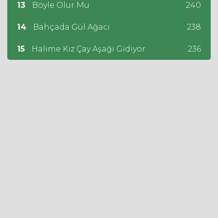
13
Böyle Olur Mu
240
14
Bahçada Gül Ağacı
238
15
Halime Kız Çay Aşağı Gidiyor
236