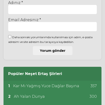
Adınız *
Email Adresiniz *
Daha sonraki yorumlarımda kullanılması için adım, e-posta
adresim ve site adresim bu tarayıcıya kaydedilsin.
Popüler
Neşet Ertaş
Şiirleri
1
Kar Mı Yağmış Yüce Dağlar Başına
357
2
Ah Yalan Dünya
300