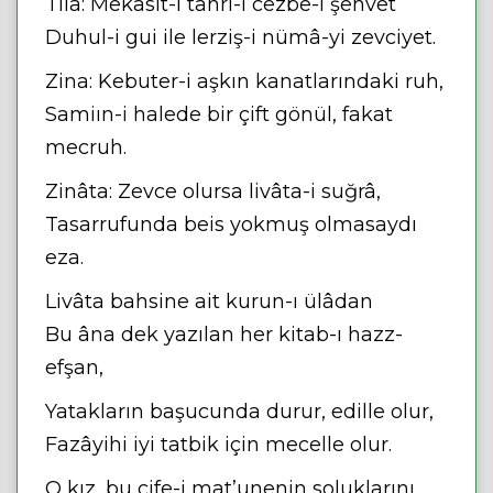
Tılâ: Mekasıt-ı tahri-i cezbe-i şehvet
Duhul-i gui ile lerziş-i nümâ-yi zevciyet.
Zina: Kebuter-i aşkın kanatlarındaki ruh,
Samiın-i halede bir çift gönül, fakat
mecruh.
Zinâta: Zevce olursa livâta-i suğrâ,
Tasarrufunda beis yokmuş olmasaydı
eza.
Livâta bahsine ait kurun-ı ülâdan
Bu âna dek yazılan her kitab-ı hazz-
efşan,
Yatakların başucunda durur, edille olur,
Fazâyihi iyi tatbik için mecelle olur.
O kız, bu cife-i mat’unenin soluklarını