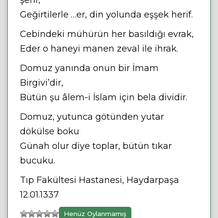
şerif,
Geğirtilerle …er, din yolunda eşşek herif.
Cebindeki mühürün her basıldığı evrak,
Eder o haneyi manen zeval ile ihrak.
Domuz yanında onun bir İmam
Birgivi’dir,
Bütün şu âlem-i İslam için bela dividir.
Domuz, yutunca götünden yutar
dökülse boku
Günah olur diye toplar, bütün tıkar
bucuku.
Tıp Fakültesi Hastanesi, Haydarpaşa
12.01.1337
Henüz Oylanmamış