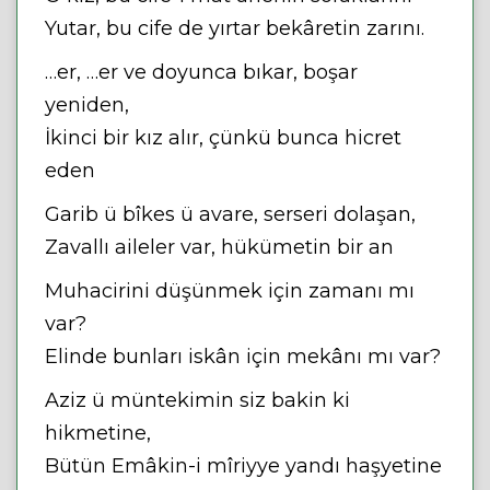
Yutar, bu cife de yırtar bekâretin zarını.
…er, …er ve doyunca bıkar, boşar
yeniden,
İkinci bir kız alır, çünkü bunca hicret
eden
Garib ü bîkes ü avare, serseri dolaşan,
Zavallı aileler var, hükümetin bir an
Muhacirini düşünmek için zamanı mı
var?
Elinde bunları iskân için mekânı mı var?
Aziz ü müntekimin siz bakin ki
hikmetine,
Bütün Emâkin-i mîriyye yandı haşyetine