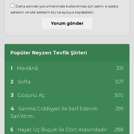
Daha sonraki yorumlarımda kullanılması için adım, e-posta
adresim ve site adresim bu tarayıcıya kaydedilsin.
Popüler
Neyzen Tevfik
Şiirleri
1
Mevlânâ
319
2
Softa
307
3
Gözünü Aç
300
4
Sanma Ciddiyyet İle Sarf Ederim
299
San’Atımı
5
Hayat Üç Buçuk İle Dört Arasındadır
288