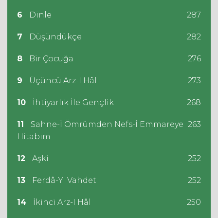
6
Dinle
287
7
Düşündükçe
282
8
Bir Çocuğa
276
9
Üçüncü Arz-I Hâl
273
10
İhtiyarlık İle Gençlik
268
11
Sahne-İ Ömrümden Nefs-İ Emmareye
263
Hitabım
12
Aşki
252
13
Ferdâ-Yı Vahdet
252
14
İkinci Arz-I Hâl
250