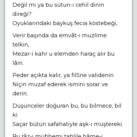
Değil mi ya bu sütun-ı cehil dinin
direği?
Oyuklarındaki baykuş fecia köstebeği,
Verir başında da emvât-ı muzlime
telkin,
Mezar-i kahr u elemden haraç alır bu
lâin.
Peder açıkta kalır, ya filSne validenin
Niçin muzaf ederek ismini sorar ve
derin.
Düşünceler doğuran bu, bu bilmece, bil
ki
Saçar bütün safahatiyle aşk-ı müştereki.
Bu râz-ı mübhemi tahlile hâme-i