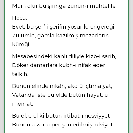
Muin olur bu şırınga zunûn-ı muhtelife.
Hoca,
Evet, bu şer’-i şerifin yosunlu engereği,
Zulümle, gamla kazılmış mezarların
küreği,
Mesabesindeki kanlı diliyle kizb-i sarih,
Döker damarlara kubh-ı nifak eder
telkih.
Bunun elinde nikâh, akd ü içtimaiyat,
Vatanda işte bu elde bütün hayat, ü
memat.
Bu el, o el ki bütün irtibat-ı nesviyyet
Bununla zar u perişan edilmiş, ulviyet.