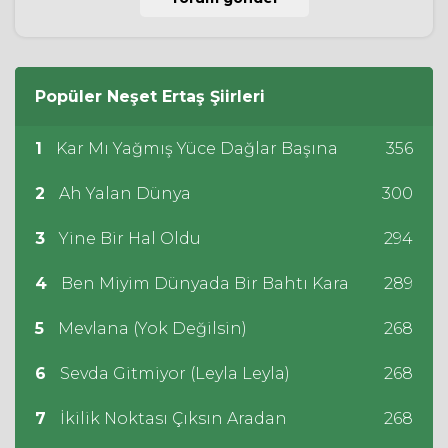
Popüler
Neşet Ertaş
Şiirleri
1
Kar Mı Yağmış Yüce Dağlar Başına
356
2
Ah Yalan Dünya
300
3
Yine Bir Hal Oldu
294
4
Ben Miyim Dünyada Bir Bahtı Kara
289
5
Mevlana (Yok Değilsin)
268
6
Sevda Gitmiyor (Leyla Leyla)
268
7
İkilik Noktası Çıksın Aradan
268