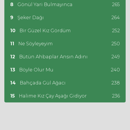
8
Gönül Yari Bulmayınca
265
9
Şeker Dağı
264
10
Bir Güzel Kız Gördüm
252
11
Ne Söyleyeyim
250
12
Bütün Ahbaplar Ansın Adını
249
13
Böyle Olur Mu
240
14
Bahçada Gül Ağacı
238
15
Halime Kız Çay Aşağı Gidiyor
236