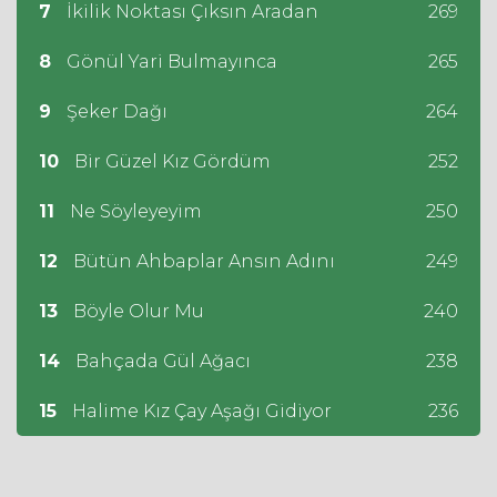
7
İkilik Noktası Çıksın Aradan
269
8
Gönül Yari Bulmayınca
265
9
Şeker Dağı
264
10
Bir Güzel Kız Gördüm
252
11
Ne Söyleyeyim
250
12
Bütün Ahbaplar Ansın Adını
249
13
Böyle Olur Mu
240
14
Bahçada Gül Ağacı
238
15
Halime Kız Çay Aşağı Gidiyor
236