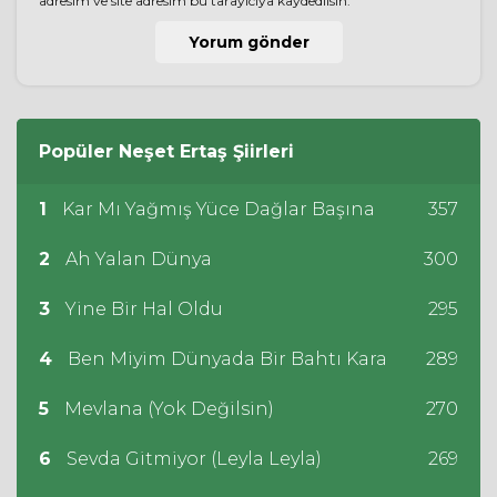
adresim ve site adresim bu tarayıcıya kaydedilsin.
Popüler
Neşet Ertaş
Şiirleri
1
Kar Mı Yağmış Yüce Dağlar Başına
357
2
Ah Yalan Dünya
300
3
Yine Bir Hal Oldu
295
4
Ben Miyim Dünyada Bir Bahtı Kara
289
5
Mevlana (Yok Değilsin)
270
6
Sevda Gitmiyor (Leyla Leyla)
269