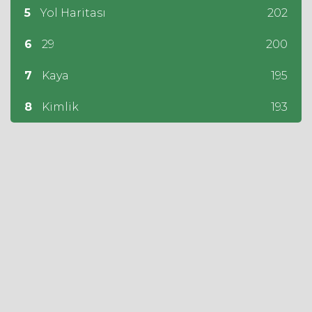
5
Yol Haritası
202
6
29
200
7
Kaya
195
8
Kimlik
193