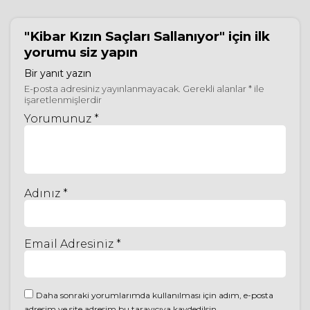
"Kibar Kızın Saçları Sallanıyor"
için ilk
yorumu siz yapın
Bir yanıt yazın
E-posta adresiniz yayınlanmayacak.
Gerekli alanlar
*
ile
işaretlenmişlerdir
Yorumunuz *
Adınız *
Email Adresiniz *
Daha sonraki yorumlarımda kullanılması için adım, e-posta
adresim ve site adresim bu tarayıcıya kaydedilsin.