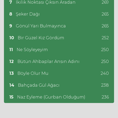
7
İkilik Noktası Çıksın Aradan
269
8
Şeker Dağı
265
9
Gönül Yari Bulmayınca
265
10
Bir Güzel Kız Gördüm
252
11
Ne Söyleyeyim
250
12
Bütün Ahbaplar Ansın Adını
250
13
Böyle Olur Mu
240
14
Bahçada Gül Ağacı
238
15
Naz Eyleme (Gurban Olduğum)
236