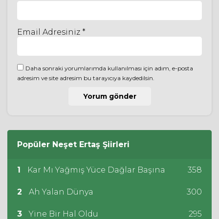
Email Adresiniz *
Daha sonraki yorumlarımda kullanılması için adım, e-posta
adresim ve site adresim bu tarayıcıya kaydedilsin.
Popüler
Neşet Ertaş
Şiirleri
1
Kar Mı Yağmış Yüce Dağlar Başına
358
2
Ah Yalan Dünya
300
3
Yine Bir Hal Oldu
295