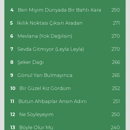
4
Ben Miyim Dünyada Bir Bahtı Kara
290
5
İkilik Noktası Çıksın Aradan
271
6
Mevlana (Yok Değilsin)
270
7
Sevda Gitmiyor (Leyla Leyla)
270
8
Şeker Dağı
266
9
Gönül Yari Bulmayınca
265
10
Bir Güzel Kız Gördüm
252
11
Bütün Ahbaplar Ansın Adını
251
12
Ne Söyleyeyim
250
13
Böyle Olur Mu
240