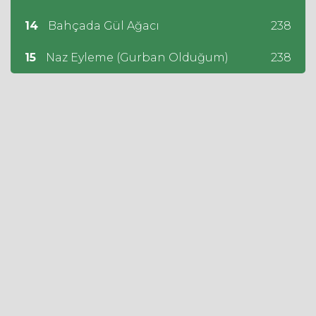
14
Bahçada Gül Ağacı
238
15
Naz Eyleme (Gurban Olduğum)
238