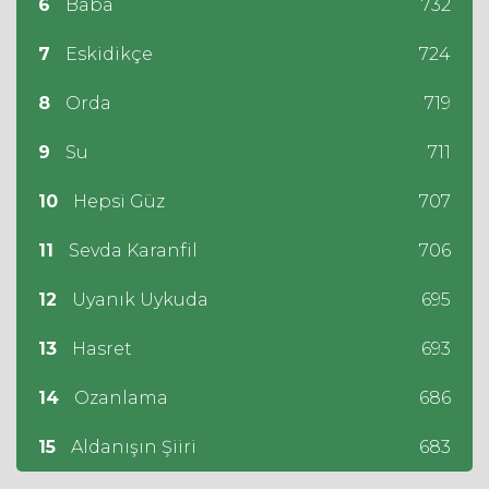
6
Baba
732
7
Eskidikçe
724
8
Orda
719
9
Su
711
10
Hepsi Güz
707
11
Sevda Karanfil
706
12
Uyanık Uykuda
695
13
Hasret
693
14
Ozanlama
686
15
Aldanışın Şiiri
683