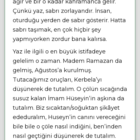
ağır ve bir o kadar kahramanca gelir.
Çünkü yaz, sabrı zorlayandır. İnsan,
oturduğu yerden de sabır gösterir. Hatta
sabrı taşımak, en çok hiçbir şey
yapmıyorken zordur bana kalırsa.
Yaz ile ilgili o en büyük istifadeye
gelelim o zaman. Madem Ramazan da
gelmiş, Ağustos’a kurulmuş.
Tutacağımız oruçları, Kerbela’yı
düşünerek de tutalım. O çölün sıcağında
susuz kalan İmam Hüseyin’in aşkına da
tutalım. Biz sıcaktan/soğuktan şikâyet
ededuralım, Huseyn’in canını vereceğini
bile bile o çöle nasıl indiğini, ben’inden
nasıl geçtiğini düşünerek de tutalım.