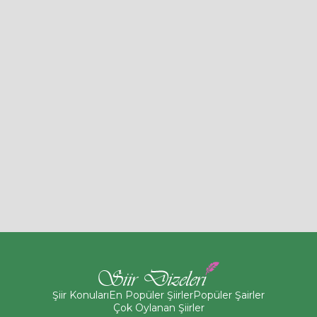
Şiir Konuları
En Popüler Şiirler
Popüler Şairler
Çok Oylanan Şiirler