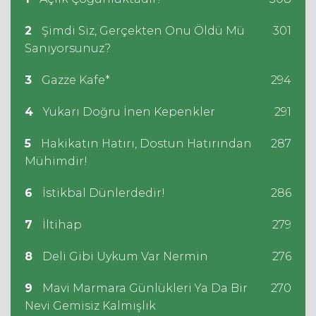
2
Şimdi Siz, Gerçekten Onu Öldü Mü
301
Sanıyorsunuz?
3
Gazze Kafe*
294
4
Yukarı Doğru İnen Kepenkler
291
5
Hakikatın Hatırı, Dostun Hatırından
287
Mühimdir!
6
İstikbal Dünlerdedir!
286
7
İltihap
279
8
Deli Gibi Uykum Var Nermin
276
9
Mavi Marmara Günlükleri Ya Da Bir
270
Nevi Gemisiz Kalmışlık