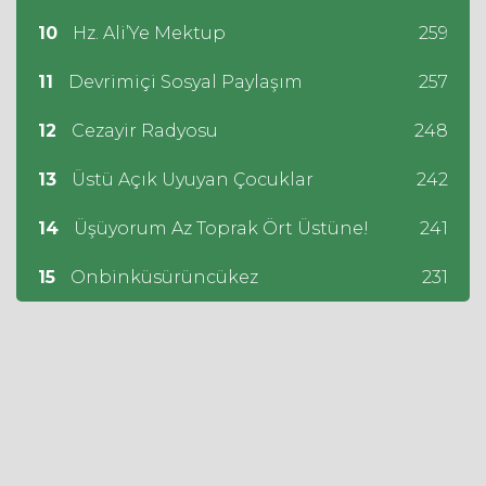
10
Hz. Ali’Ye Mektup
259
11
Devrimiçi Sosyal Paylaşım
257
12
Cezayir Radyosu
248
13
Üstü Açık Uyuyan Çocuklar
242
14
Üşüyorum Az Toprak Ört Üstüne!
241
15
Onbinküsürüncükez
231