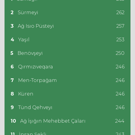
2
Sürmeyi
262
3
Ağ Isıo Püsteyi
257
4
Yaşıl
253
5
Benövşeyi
250
6
Qırmızıveqara
246
7
Men-Torpağam
246
8
Küren
246
9
Tünd Qehveyı
246
10
Ağ İşığın Mehebbet Çaları
244
11
İnsan Şekli
243