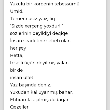
Yuxulu bir körpenin tebessümü.
Ümid.
Temennasız yaxşılıq.
“Sizde xerçeng yoxdur! “
sözlerinin deyildiyi deqiqe.
İnsan seadetine sebeb olan
her şey…
Hetta,
teselli üçün deyilmiş yalan.
bir de
insan ülfeti.
Yaz başında deniz.
Yuxudan kal uyanmış bahar.
Ehtiramla açılmış dodaqar.
Qezeller,