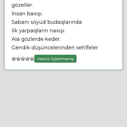
gözeller.
İnsan baxışı.
Sabanı söyüd budaqlarında
ilk yarpaqlann naxışı.
Ala gözlerde keder.
Gendik düşüncelerinden sehîfeler
Henüz Oylanmamış