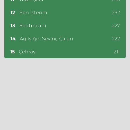
12
Ben İsterim
232
13
Badtmcanı
227
14
Ag Işığın Sevinç Çaları
222
15
Çehrayı
211