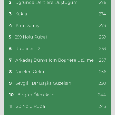
2
Uğrunda Dertlere Düştüğüm
276
3
Kukla
274
4
Kim Demiş
273
5
299 Nolu Rubai
269
6
Rubailer – 2
263
7
Arkadaş Dünya İçin Boş Yere Üzülme
257
8
Niceleri Geldi
256
9
Sevgili! Bir Başka Güzelsin
250
10
Birgün Öleceksin
244
11
20 Nolu Rubai
243