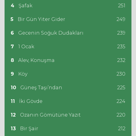
4
Şafak
251
5
Bir Gün Yiter Gider
249
6
Gecenin Soğuk Dudakları
239
7
1 Ocak
235
8
Alev, Konuşma
232
9
Köy
230
10
Güneş Taşı’ndan
225
11
İki Gövde
224
12
Ozanın Gömütüne Yazıt
220
13
Bir Şair
212