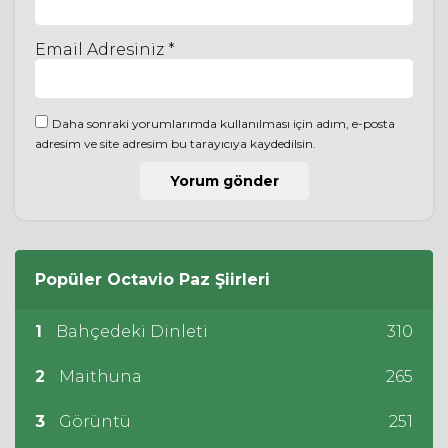
Email Adresiniz *
Daha sonraki yorumlarımda kullanılması için adım, e-posta
adresim ve site adresim bu tarayıcıya kaydedilsin.
Popüler
Octavio Paz
Şiirleri
1
Bahçedeki Dinleti
310
2
Maithuna
265
3
Görüntü
251