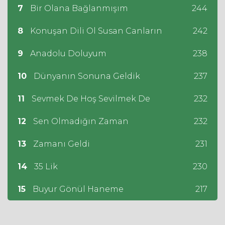
7
Bir Olana Bağlanmışım
244
8
Konuşan Dili Ol Susan Canların
242
9
Anadolu Doluyum
238
10
Dünyanın Sonuna Geldik
237
11
Sevmek De Hoş Sevilmek De
232
12
Sen Olmadığın Zaman
232
13
Zamanı Geldi
231
14
35 Lik
230
15
Buyur Gönül Haneme
217