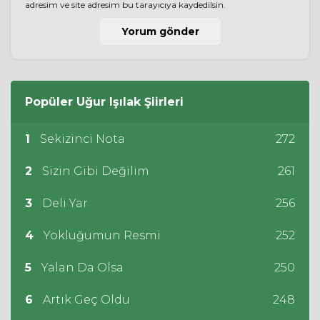
adresim ve site adresim bu tarayıcıya kaydedilsin.
Popüler
Uğur Işılak
Şiirleri
1
Sekizinci Nota
272
2
Sizin Gibi Değilim
261
3
Deli Yar
256
4
Yokluğumun Resmi
252
5
Yalan Da Olsa
250
6
Artık Geç Oldu
248