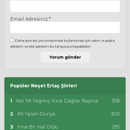
Email Adresiniz *
Daha sonraki yorumlarımda kullanılması için adım, e-posta
adresim ve site adresim bu tarayıcıya kaydedilsin.
Popüler
Neşet Ertaş
Şiirleri
1
Kar Mı Yağmış Yüce Dağlar Başına
358
2
Ah Yalan Dünya
300
3
Yine Bir Hal Oldu
295