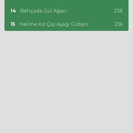
14
Bahçada Gül Ağacı
238
15
Halime Kız Çay Aşağı Gidiyor
236