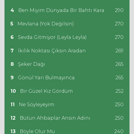
4
Ben Miyim Dünyada Bir Bahtı Kara
290
5
Mevlana (Yok Değilsin)
270
6
Sevda Gitmiyor (Leyla Leyla)
270
7
İkilik Noktası Çıksın Aradan
269
8
Şeker Dağı
265
9
Gönül Yari Bulmayınca
265
10
Bir Güzel Kız Gördüm
252
11
Ne Söyleyeyim
250
12
Bütün Ahbaplar Ansın Adını
250
13
Böyle Olur Mu
240