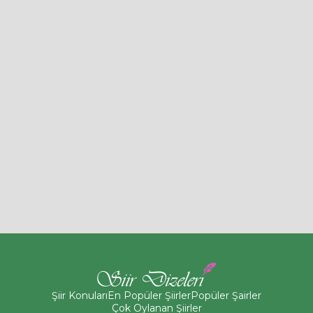
Şiir Konuları
En Popüler Şiirler
Popüler Şairler
Çok Oylanan Şiirler