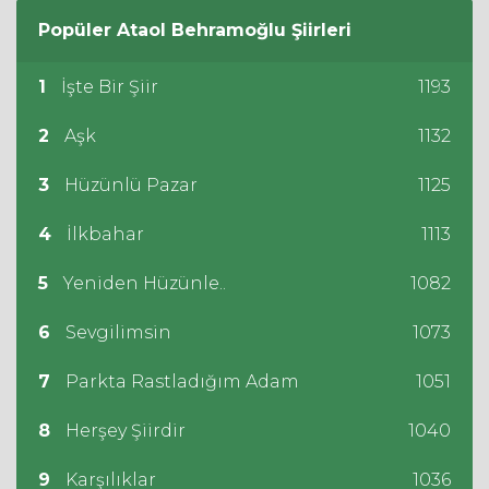
Popüler
Ataol Behramoğlu
Şiirleri
1
İşte Bir Şiir
1193
2
Aşk
1132
3
Hüzünlü Pazar
1125
4
İlkbahar
1113
5
Yeniden Hüzünle..
1082
6
Sevgilimsin
1073
7
Parkta Rastladığım Adam
1051
8
Herşey Şiirdir
1040
9
Karşılıklar
1036