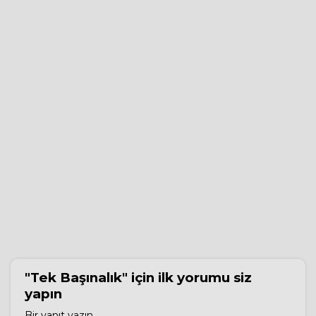
"Tek Başınalık"
için ilk yorumu siz
yapın
Bir yanıt yazın