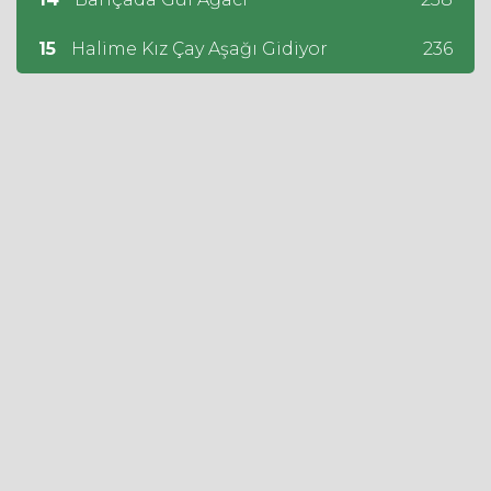
15
Halime Kız Çay Aşağı Gidiyor
236