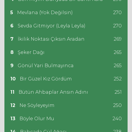
5
Mevlana (Yok Değilsin)
270
6
Sevda Gitmiyor (Leyla Leyla)
270
7
İkilik Noktası Çıksın Aradan
269
8
Şeker Dağı
265
9
Gönül Yari Bulmayınca
265
10
Bir Güzel Kız Gördüm
252
11
Bütün Ahbaplar Ansın Adını
251
12
Ne Söyleyeyim
250
13
Böyle Olur Mu
240
14
Bahçada Gül Ağacı
238