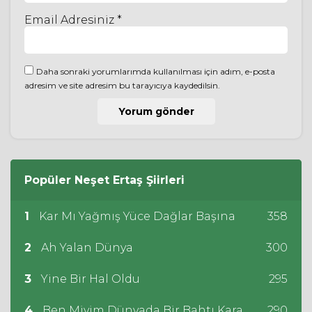
Email Adresiniz *
Daha sonraki yorumlarımda kullanılması için adım, e-posta
adresim ve site adresim bu tarayıcıya kaydedilsin.
Popüler
Neşet Ertaş
Şiirleri
1
Kar Mı Yağmış Yüce Dağlar Başına
358
2
Ah Yalan Dünya
300
3
Yine Bir Hal Oldu
295
4
Ben Miyim Dünyada Bir Bahtı Kara
290