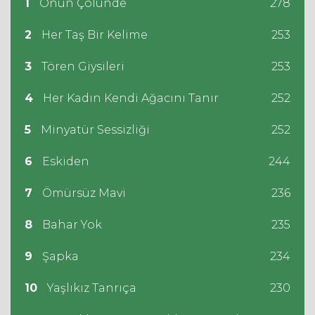
1
Onun Çölünde
278
2
Her Taş Bir Kelime
253
3
Tören Giysileri
253
4
Her Kadın Kendi Ağacını Tanır
252
5
Minyatür Sessizliği
252
6
Eskiden
244
7
Ömürsüz Mavi
236
8
Bahar Yok
235
9
Şapka
234
10
Yaşlıkız Tanrıça
230