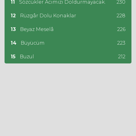
11
Sözcükler Acımızı Doldurmayacak.
230
12
Rüzgâr Dolu Konaklar
228
13
Beyaz Meselâ
226
14
Büyücüm
223
15
Buzul
212