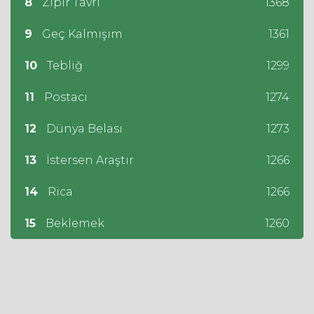
8
Zıpır Tavrı
1368
9
Geç Kalmışım
1361
10
Tebliğ
1299
11
Postacı
1274
12
Dünya Belası
1273
13
İstersen Araştır
1266
14
Rica
1266
15
Beklemek
1260