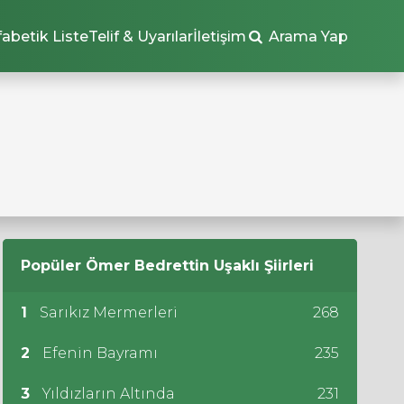
fabetik Liste
Telif & Uyarılar
İletişim
Arama Yap
Popüler
Ömer Bedrettin Uşaklı
Şiirleri
1
Sarıkız Mermerleri
268
2
Efenin Bayramı
235
3
Yıldızların Altında
231