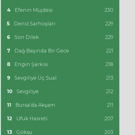
4
Efenin Müjdesi
230
5
Deniz Sarhoşları
229
6
Son Dilek
229
7
Dağ Başında Bir Gece
221
8
Engin Şarkısı
218
9
Sevgiliye Üç Sual
213
10
Sevgiliye
212
11
Bursa’da Akşam
211
12
Ufuk Hasreti
207
13
Göksu
203