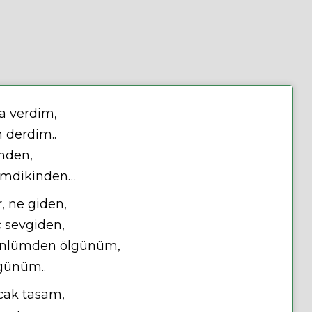
a verdim,
 derdim..
inden,
imdikinden…
, ne giden,
 sevgiden,
önlümden ölgünüm,
 günüm..
cak tasam,