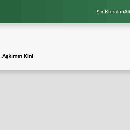
Şiir Konuları
Al
ı
»
Aşkımın Kini