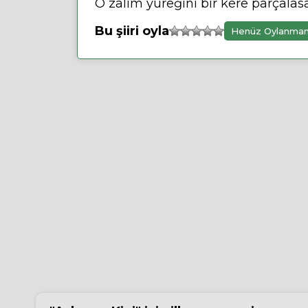
O zalim yüreğini bir kere parçalasa
Bu şiiri oyla
Henüz Oylanma