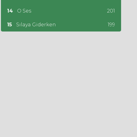
14
O Ses
201
15
Sılaya Giderken
199