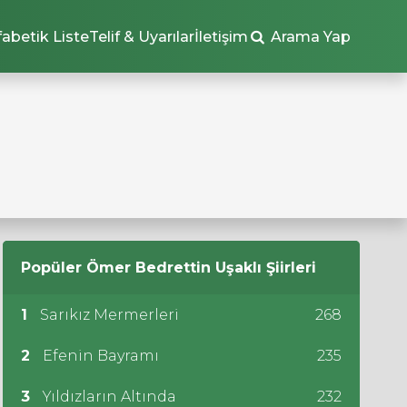
fabetik Liste
Telif & Uyarılar
İletişim
Arama Yap
Popüler
Ömer Bedrettin Uşaklı
Şiirleri
1
Sarıkız Mermerleri
268
2
Efenin Bayramı
235
3
Yıldızların Altında
232