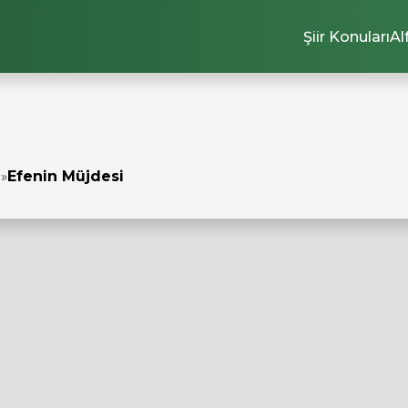
Şiir Konuları
Al
ı
»
Efenin Müjdesi