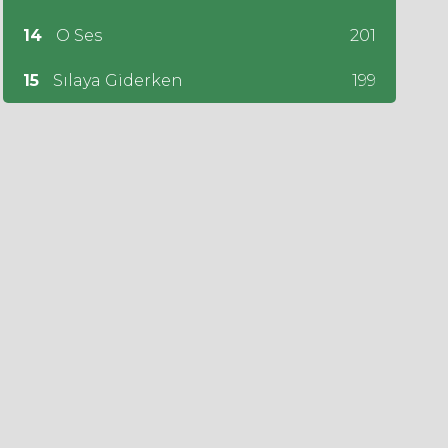
14
O Ses
201
15
Sılaya Giderken
199