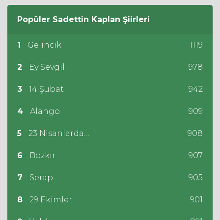
Popüler
Sadettin Kaplan
Şiirleri
1
Gelincik
1119
2
Ey Sevgili
978
3
14 Şubat
942
4
Alango
909
5
23 Nisanlarda…
908
6
Bozkır
907
7
Serap
905
8
29 Ekimler…
901