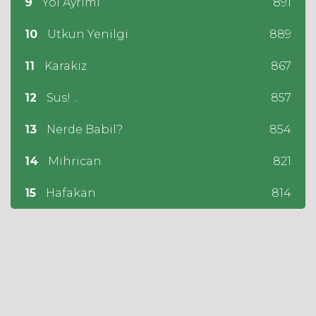
9
Yol Ayrımı
891
10
Utkun Yenilgi
889
11
Karakız
867
12
Sus! ..
857
13
Nerde Babil?
854
14
Mihrican
821
15
Hafakan
814