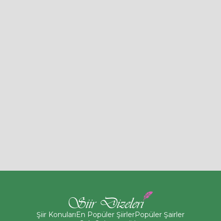
Şiir Konuları
En Popüler Şiirler
Popüler Şairler