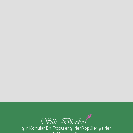
Şiir Konuları
En Popüler Şiirler
Popüler Şairler