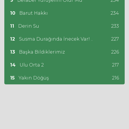
9
Beraber Yürüyelim Olur Mu
234
10
Barut Hakkı
234
11
Derin Su
233
12
Susma Durağında İnecek Var! ..
227
13
Başka Bildiklerimiz
226
14
Ulu Orta 2
217
15
Yakın Döğüş
216