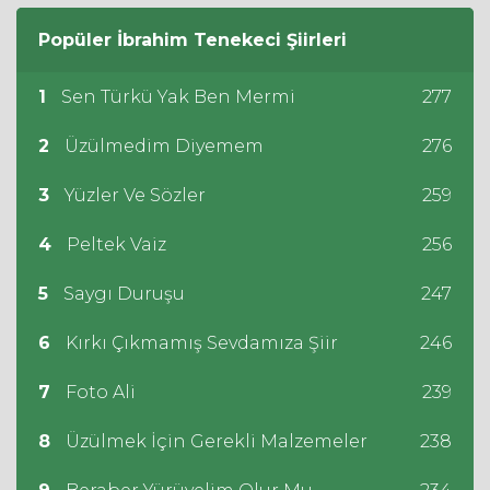
Popüler
İbrahim Tenekeci
Şiirleri
1
Sen Türkü Yak Ben Mermi
277
2
Üzülmedim Diyemem
276
3
Yüzler Ve Sözler
259
4
Peltek Vaiz
256
5
Saygı Duruşu
247
6
Kırkı Çıkmamış Sevdamıza Şiir
246
7
Foto Ali
239
8
Üzülmek İçin Gerekli Malzemeler
238