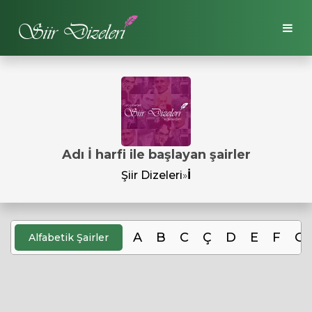
Adı İ harfi ile başlayan şairler
Şiir Dizeleri
»
İ
A
B
C
Ç
D
E
F
G
Alfabetik Şairler