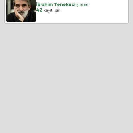
İbrahim Tenekeci
şiirleri
42
kayıtlı şiir