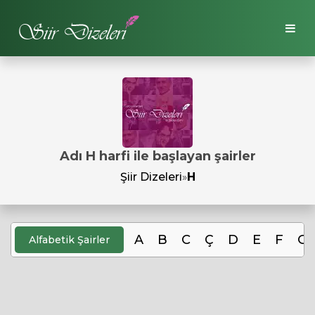
Adı H harfi ile başlayan şairler
Şiir Dizeleri
»
H
A
B
C
Ç
D
E
F
G
Alfabetik Şairler