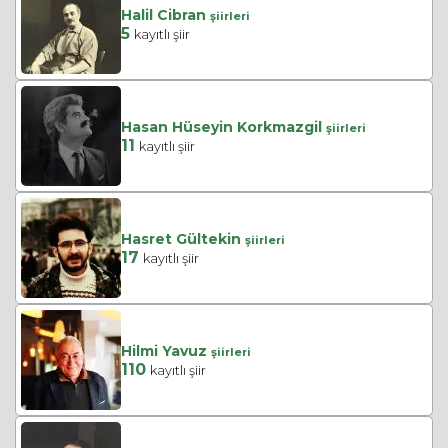
Halil Cibran
şiirleri
5
kayıtlı şiir
Hasan Hüseyin Korkmazgil
şiirleri
11
kayıtlı şiir
Hasret Gültekin
şiirleri
17
kayıtlı şiir
Hilmi Yavuz
şiirleri
110
kayıtlı şiir