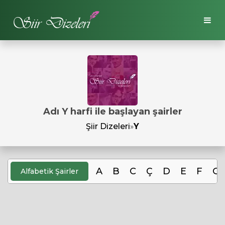
Adı Y harfi ile başlayan şairler
Şiir Dizeleri
»
Y
A
B
C
Ç
D
E
F
G
Alfabetik Şairler