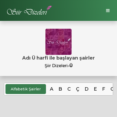
Adı Ü harfi ile başlayan şairler
Şiir Dizeleri
»
Ü
A
B
C
Ç
D
E
F
G
Alfabetik Şairler