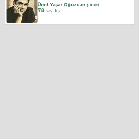
Ümit Yaşar Oğuzcan
şiirleri
78
kayıtlı şiir