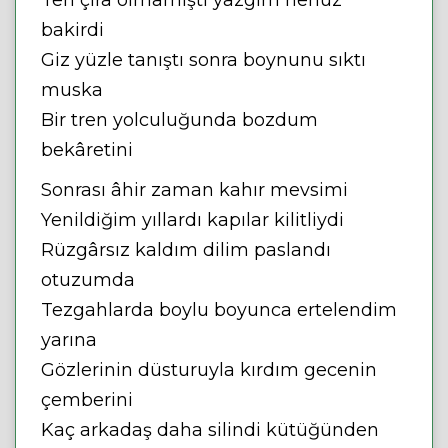
Ten çıra olmamıştı yazgım henüz
bakirdi
Giz yüzle tanıştı sonra boynunu sıktı
muska
Bir tren yolculuğunda bozdum
bekâretini
Sonrası âhir zaman kahır mevsimi
Yenildiğim yıllardı kapılar kilitliydi
Rüzgârsız kaldım dilim paslandı
otuzumda
Tezgahlarda boylu boyunca ertelendim
yarına
Gözlerinin düsturuyla kırdım gecenin
çemberini
Kaç arkadaş daha silindi kütüğünden