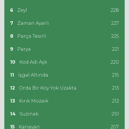
6
Zeyl
228
7
Zaman Ayarlı
227
8
Parça Tesirli
225
9
Parya
221
10
Kod Adı Aşk
220
11
İşgal Altında
215
12
Orda Bir Köy Yok Uzakta
213
13
Kırık Mozaik
212
14
Suzinak
210
15
Kanayan
207