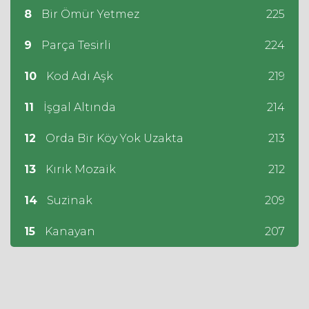
8
Bir Ömür Yetmez
225
9
Parça Tesirli
224
10
Kod Adı Aşk
219
11
İşgal Altında
214
12
Orda Bir Köy Yok Uzakta
213
13
Kırık Mozaik
212
14
Suzinak
209
15
Kanayan
207