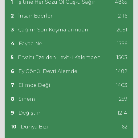
1
İşitme Her Sözü Ol Güş-ü Sağır
4865
2
İnsan Ederler
2116
3
Çağırır-Son Koşmalarından
2051
4
Fayda Ne
1756
5
Ervahı Ezelden Levh-i Kalemden
1503
6
Ey Gönül Devri Alemde
1482
7
Elimde Değil
1403
8
Sinem
1259
9
Değiştin
1214
10
Dünya Bizi
1162