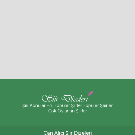
Şiir Konuları
En Popüler Şiirler
Popüler Şairler
Çok Oylanan Şiirler
Can Alıcı Şiir Dizeleri