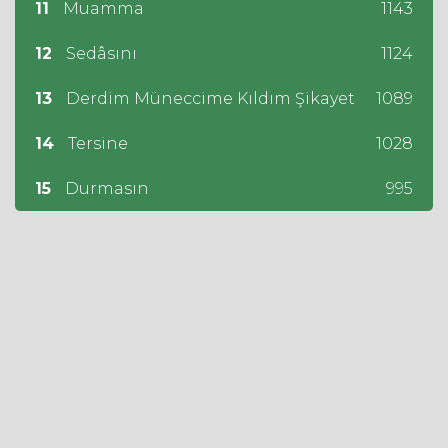
11
Muamma
1143
12
Sedâsını
1124
13
Derdim Müneccime Kıldım Şikayet
1089
14
Tersine
1028
15
Durmasın
995