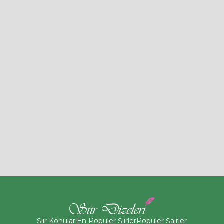
Şiir Konuları
En Popüler Şiirler
Popüler Şairler