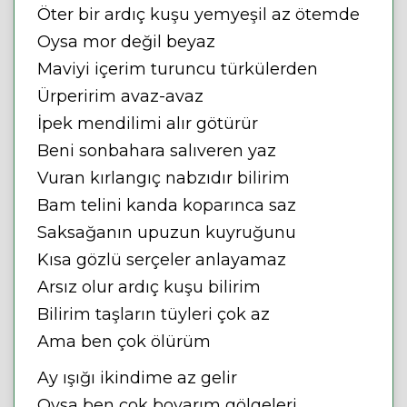
Öter bir ardıç kuşu yemyeşil az ötemde
Oysa mor değil beyaz
Maviyi içerim turuncu türkülerden
Ürperirim avaz-avaz
İpek mendilimi alır götürür
Beni sonbahara salıveren yaz
Vuran kırlangıç nabzıdır bilirim
Bam telini kanda koparınca saz
Saksağanın upuzun kuyruğunu
Kısa gözlü serçeler anlayamaz
Arsız olur ardıç kuşu bilirim
Bilirim taşların tüyleri çok az
Ama ben çok ölürüm
Ay ışığı ikindime az gelir
Oysa ben çok boyarım gölgeleri