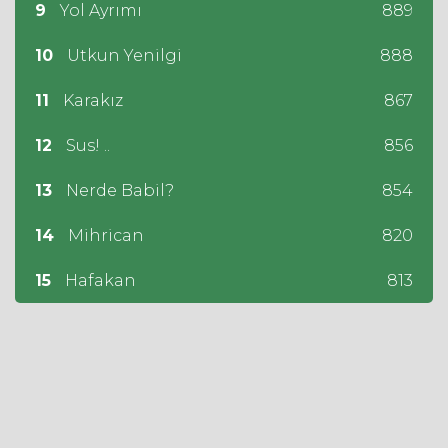
9
Yol Ayrımı
889
10
Utkun Yenilgi
888
11
Karakız
867
12
Sus! ..
856
13
Nerde Babil?
854
14
Mihrican
820
15
Hafakan
813