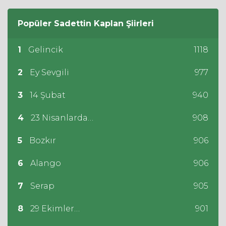
Popüler
Sadettin Kaplan
Şiirleri
1
Gelincik
1118
2
Ey Sevgili
977
3
14 Şubat
940
4
23 Nisanlarda…
908
5
Bozkır
906
6
Alango
906
7
Serap
905
8
29 Ekimler…
901