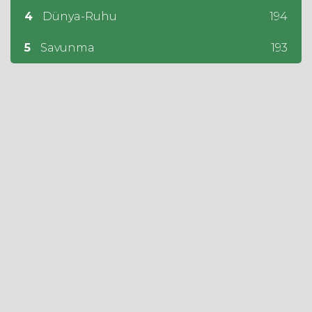
4
Dünya-Ruhu
194
5
Savunma
193