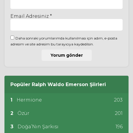
Email Adresiniz *
Daha sonraki yorumlarımda kullanılması için adım, e-posta
adresim ve site adresim bu tarayıcıya kaydedilsin.
Popüler
Ralph Waldo Emerson
Şiirleri
1
Hermione
203
2
Özür
201
3
Doğa’Nın Şarkısı
196