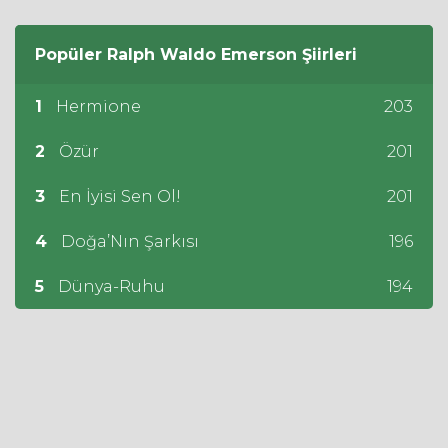
Popüler
Ralph Waldo Emerson
Şiirleri
1
Hermione
203
2
Özür
201
3
En İyisi Sen Ol!
201
4
Doğa’Nın Şarkısı
196
5
Dünya-Ruhu
194