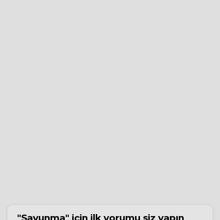
"Savunma"
için ilk yorumu siz yapın