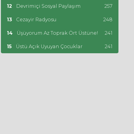
12
Devrimiçi Sosyal Paylaşım
257
13
Cezayir Radyosu
248
14
Üşüyorum Az Toprak Ört Üstüne!
241
15
Üstü Açık Uyuyan Çocuklar
241