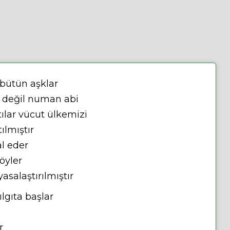
 bütün aşklar
i değil numan abi
ılar vücut ülkemizi
ılmıştır
al eder
öyler
salaştırılmıştır
lgıta başlar
r