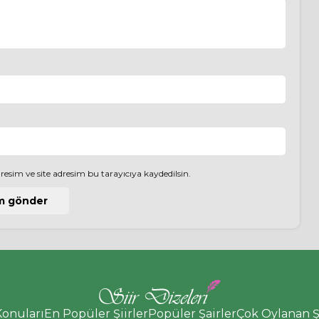
esim ve site adresim bu tarayıcıya kaydedilsin.
Konuları
En Popüler Şiirler
Popüler Şairler
Çok Oylanan Şi