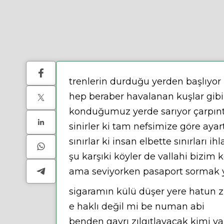
trenlerin durduğu yerden başlıyor
hep beraber havalanan kuşlar gib
konduğumuz yerde sarıyor çarpınt
sinirler ki tam nefsimize göre ayart
sınırlar ki insan elbette sınırları ihl
şu karşıki köyler de vallahi bizim k
ama seviyorken pasaport sormak ya
sigaramın külü düşer yere hatun zı
e haklı değil mi be numan abi
benden gayrı zılgıtlayacak kimi va