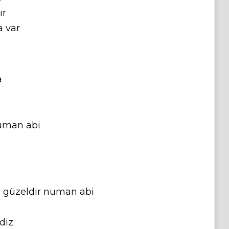
ır
a var
a
 numan abi
ne güzeldir numan abi
diz