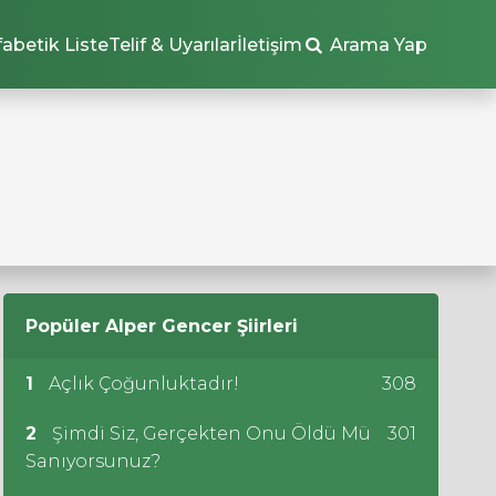
fabetik Liste
Telif & Uyarılar
İletişim
Arama Yap
Popüler
Alper Gencer
Şiirleri
1
Açlık Çoğunluktadır!
308
2
Şimdi Siz, Gerçekten Onu Öldü Mü
301
Sanıyorsunuz?