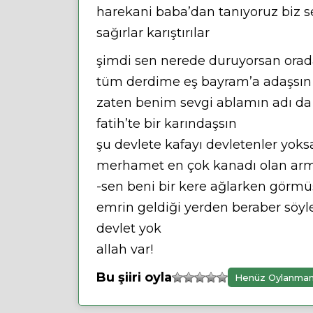
harekani baba’dan tanıyoruz biz s
sağırlar karıştırılar
şimdi sen nerede duruyorsan orad
tüm derdime eş bayram’a adaşsın
zaten benim sevgi ablamın adı da
fatih’te bir karındaşsın
şu devlete kafayı devletenler yoks
merhamet en çok kanadı olan arm
-sen beni bir kere ağlarken görm
emrin geldiği yerden beraber söyl
devlet yok
allah var!
Bu şiiri oyla
Henüz Oylanma