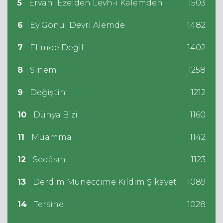
5
Ervahı Ezelden Levh-i Kalemden
1503
6
Ey Gönül Devri Alemde
1482
7
Elimde Değil
1402
8
Sinem
1258
9
Değiştin
1212
10
Dünya Bizi
1160
11
Muamma
1142
12
Sedâsını
1123
13
Derdim Müneccime Kıldım Şikayet
1089
14
Tersine
1028