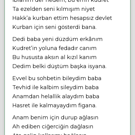
İbrahim der nedem, bu emri kudret
Ta ezelden seni kılmışım niyet
Hakk’a kurban ettim hesapsız devlet
Kurban için seni gösterdi bana.
Dedi baba yeni düzdüm erkânım
Kudret’in yoluna fedadır canım
Bu hususta aksın al kızıl kanım
Dedim belki düştüm başka isyana.
Evvel bu sohbetin bileydim baba
Tevhid ile kalbim sileydim baba
Anamdan helallik alaydım baba
Hasret ile kalmayaydım figana.
Anam benim için durup ağlasın
Ah ediben ciğerciğin dağlasın