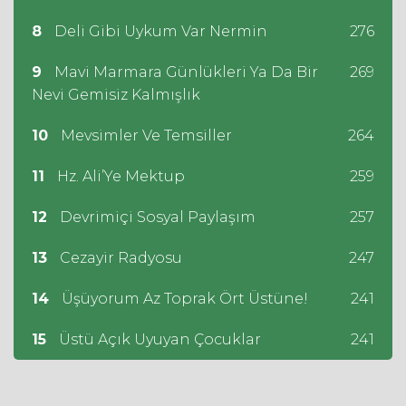
8
Deli Gibi Uykum Var Nermin
276
9
Mavi Marmara Günlükleri Ya Da Bir
269
Nevi Gemisiz Kalmışlık
10
Mevsimler Ve Temsiller
264
11
Hz. Ali’Ye Mektup
259
12
Devrimiçi Sosyal Paylaşım
257
13
Cezayir Radyosu
247
14
Üşüyorum Az Toprak Ört Üstüne!
241
15
Üstü Açık Uyuyan Çocuklar
241