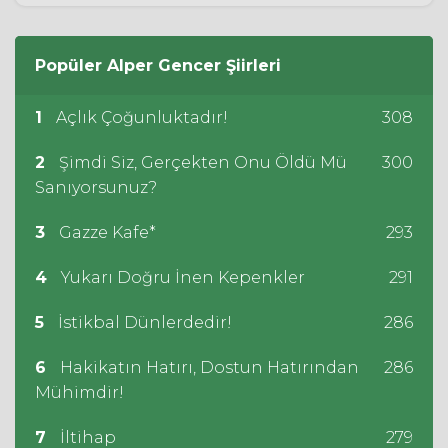
Popüler
Alper Gencer
Şiirleri
1
Açlık Çoğunluktadır!
308
2
Şimdi Siz, Gerçekten Onu Öldü Mü
300
Sanıyorsunuz?
3
Gazze Kafe*
293
4
Yukarı Doğru İnen Kepenkler
291
5
İstikbal Dünlerdedir!
286
6
Hakikatın Hatırı, Dostun Hatırından
286
Mühimdir!
7
İltihap
279