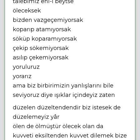
talebimiz ehl-i beytse
öleceksek
bizden vazgeçemiyorsak
koparıp atamıyorsak
söküp koparamıyorsak
çekip sökemiyorsak
asılıp çekemiyorsak
yoruluruz
yorarız
ama biz birbirimizin yanlışlarını bile
seviyoruz diye ışıklar içindeyiz zaten
düzelen düzeltendendir biz istesek de
düzelemeyiz yâr
ölen de ölmüştür ölecek olan da
kuvveti eksiltenden kuvvet dilemek bize