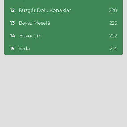
12
Rüzgâr Dolu Konaklar
228
13
Beyaz Meselâ
225
14
Büyücüm
222
15
Veda
214