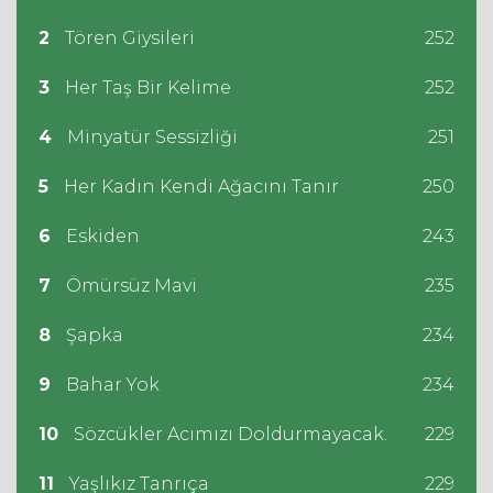
2
Tören Giysileri
252
3
Her Taş Bir Kelime
252
4
Minyatür Sessizliği
251
5
Her Kadın Kendi Ağacını Tanır
250
6
Eskiden
243
7
Ömürsüz Mavi
235
8
Şapka
234
9
Bahar Yok
234
10
Sözcükler Acımızı Doldurmayacak.
229
11
Yaşlıkız Tanrıça
229