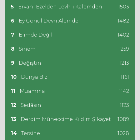
5
Ervahı Ezelden Levh-i Kalemden
1503
6
Ey Gönül Devri Alemde
1482
7
Elimde Değil
1402
8
Sinem
1259
9
Değiştin
1213
10
Dünya Bizi
1161
11
Muamma
1142
12
Sedâsını
1123
13
Derdim Müneccime Kıldım Şikayet
1089
14
Tersine
1028