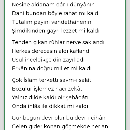
Nesine aldanam dâr-ı dünyânın
Dahi bundan böyle rahat mı kaldı
Tutalım payını vahdethânenin
Şimdikinden gayrı lezzet mi kaldı
Tenden çıkan rûhlar nerye saklandı
Herkes derecesin aldı kaflandı
Usul inceldikçe din zayıfladı
Erkânına doğru millet mi kaldı
Çok İslâm terketti savm-ı salâtı
Bozulur işlemez hacı zekâtı
Yalnız dilde kaldı bir şehâdâtı
Onda ihlâs ile dikkat mi kaldı
Günbegün devr olur bu devr-i cihân
Gelen gider konan göçmekde her an