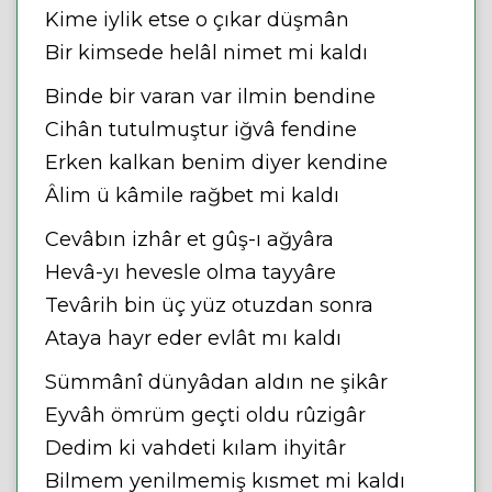
Kime iylik etse o çıkar düşmân
Bir kimsede helâl nimet mi kaldı
Binde bir varan var ilmin bendine
Cihân tutulmuştur iğvâ fendine
Erken kalkan benim diyer kendine
Âlim ü kâmile rağbet mi kaldı
Cevâbın izhâr et gûş-ı ağyâra
Hevâ-yı hevesle olma tayyâre
Tevârih bin üç yüz otuzdan sonra
Ataya hayr eder evlât mı kaldı
Sümmânî dünyâdan aldın ne şikâr
Eyvâh ömrüm geçti oldu rûzigâr
Dedim ki vahdeti kılam ihyitâr
Bilmem yenilmemiş kısmet mi kaldı