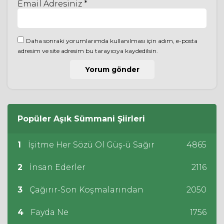
Email Adresiniz *
Daha sonraki yorumlarımda kullanılması için adım, e-posta
adresim ve site adresim bu tarayıcıya kaydedilsin.
Popüler
Aşık Sümmani
Şiirleri
1
İşitme Her Sözü Ol Güş-ü Sağır
4865
2
İnsan Ederler
2116
3
Çağırır-Son Koşmalarından
2050
4
Fayda Ne
1756