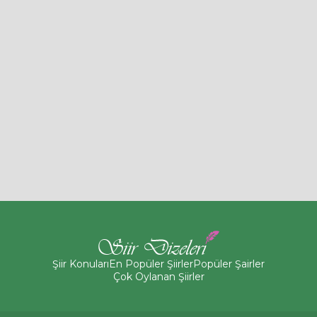
Şiir Konuları
En Popüler Şiirler
Popüler Şairler
Çok Oylanan Şiirler