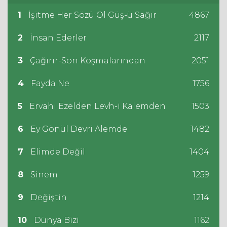
1
İşitme Her Sözü Ol Güş-ü Sağır
4867
2
İnsan Ederler
2117
3
Çağırır-Son Koşmalarından
2051
4
Fayda Ne
1756
5
Ervahı Ezelden Levh-i Kalemden
1503
6
Ey Gönül Devri Alemde
1482
7
Elimde Değil
1404
8
Sinem
1259
9
Değiştin
1214
10
Dünya Bizi
1162