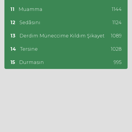
11
Muamma
1144
12
Sedâsını
1124
13
Derdim Müneccime Kıldım Şikayet
1089
14
Tersine
1028
15
Durmasın
995