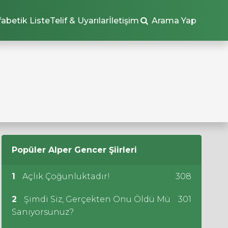
fabetik Liste
Telif & Uyarılar
İletişim
Arama Yap
Popüler
Alper Gencer
Şiirleri
1
Açlık Çoğunluktadır!
308
2
Şimdi Siz, Gerçekten Onu Öldü Mü
301
Sanıyorsunuz?