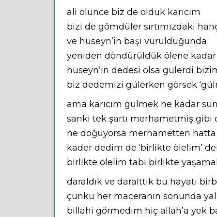
ali ölünce biz de öldük karıcım
bizi de gömdüler sırtımızdaki han
ve hüseyn’in başı vurulduğunda
yeniden döndürüldük ölene kada
hüseyn’in dedesi olsa gülerdi biz
biz dedemizi gülerken görsek ‘gül
ama karıcım gülmek ne kadar sün
sanki tek şartı merhametmiş gibi
ne doğuyorsa merhametten hatta 
kader dedim de ‘birlikte ölelim’ d
birlikte ölelim tabi birlikte yaşama
daraldık ve daralttık bu hayatı bir
çünkü her maceranın sonunda yalnız
billahi görmedim hiç allah’a yek b