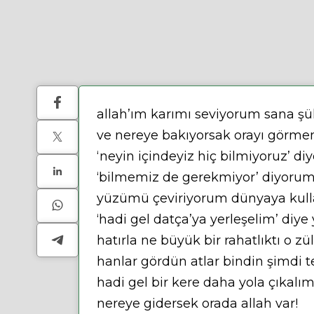
allah’ım karımı seviyorum sana şü
ve nereye bakıyorsak orayı görmem
‘neyin içindeyiz hiç bilmiyoruz’ di
‘bilmemiz de gerekmiyor’ diyorum
yüzümü çeviriyorum dünyaya kullar
‘hadi gel datça’ya yerleşelim’ diye 
hatırla ne büyük bir rahatlıktı o zü
hanlar gördün atlar bindin şimdi t
hadi gel bir kere daha yola çıkalı
nereye gidersek orada allah var!