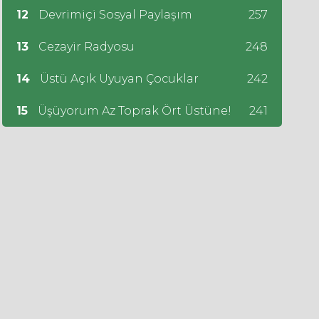
12
Devrimiçi Sosyal Paylaşım
257
13
Cezayir Radyosu
248
14
Üstü Açık Uyuyan Çocuklar
242
15
Üşüyorum Az Toprak Ört Üstüne!
241