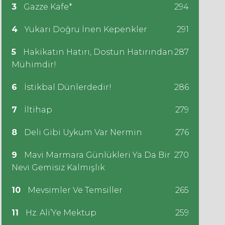
3
Gazze Kafe*
294
4
Yukarı Doğru İnen Kepenkler
291
5
Hakikatın Hatırı, Dostun Hatırından
287
Mühimdir!
6
İstikbal Dünlerdedir!
286
7
İltihap
279
8
Deli Gibi Uykum Var Nermin
276
9
Mavi Marmara Günlükleri Ya Da Bir
270
Nevi Gemisiz Kalmışlık
10
Mevsimler Ve Temsiller
265
11
Hz. Ali’Ye Mektup
259