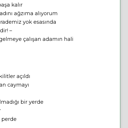
aşa kalır
 adını ağzıma alıyorum
r irademiz yok esasında
dir! –
 gelmeye çalışan adamın hali
itler açıldı
dan caymayı
olmadığı bir yerde
r
r perde