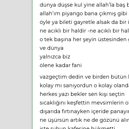
dünya düşse kul yine allah’la baş b
allah’ım piyango bana çıkmış gibi
öyle ya bileti gayretle alsak da bi
ne acıklı bir haldir -ne acıklı bir hal
o tek başına her şeyin üstesinden
ve dünya
yalnızca biz
ölene kadar fani
vazgeçtim dedin ve birden bütün kil
kolay mı sanıyordun o kolay olan
herkes yazı bekler sen kışı seçtin
sıcaklığını keşfettin mevsimlerin 
dışarıda fırtınayken içeride panayı
ne üşürsün artık ne de gözünü alı
işte ruhun kafesine hükmetti