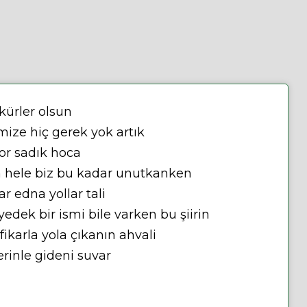
kürler olsun
ize hiç gerek yok artık
yor sadık hoca
 hele biz bu kadar unutkanken
 edna yollar tali
yedek bir ismi bile varken bu şiirin
lfikarla yola çıkanın ahvali
erinle gideni suvar
m