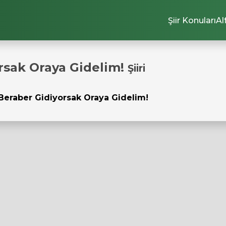
Şiir Konuları
Al
rsak Oraya Gidelim!
Şiiri
Beraber Gidiyorsak Oraya Gidelim!