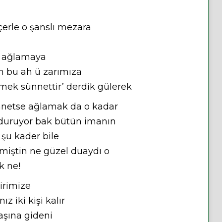
çerle o şanslı mezara
r ağlamaya
im bu ah ü zarımıza
mek sünnettir’ derdik gülerek
netse ağlamak da o kadar
 duruyor bak bütün imanın
şu kader bile
emiştin ne güzel duaydı o
k ne!
birimize
 iki kişi kalır
aşına gideni