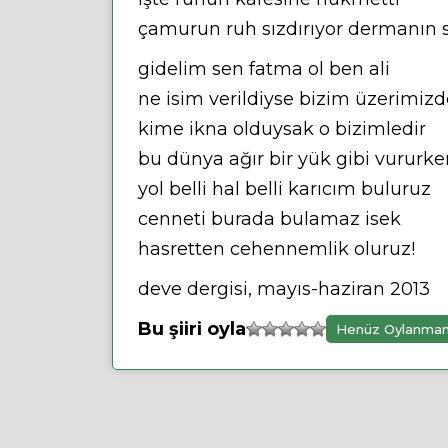
çamurun ruh sızdırıyor dermanın s
gidelim sen fatma ol ben ali
ne isim verildiyse bizim üzerimiz
kime ikna olduysak o bizimledir
bu dünya ağır bir yük gibi vururk
yol belli hal belli karıcım buluruz
cenneti burada bulamaz isek
hasretten cehennemlik oluruz!
deve dergisi, mayıs-haziran 2013
Bu şiiri oyla
Henüz Oylanma