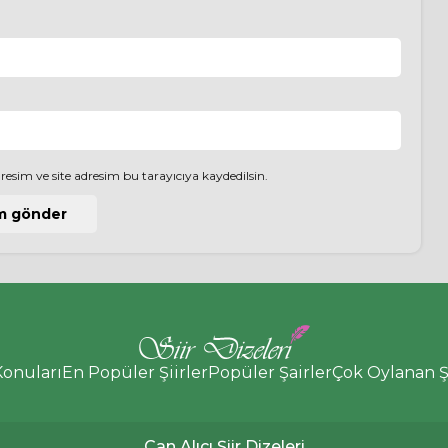
esim ve site adresim bu tarayıcıya kaydedilsin.
Konuları
En Popüler Şiirler
Popüler Şairler
Çok Oylanan Şi
Can Alıcı Şiir Dizeleri