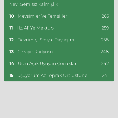
Nevi Gemisiz Kalmışlık
10
Mevsimler Ve Temsiller
266
11
Hz. Ali’Ye Mektup
259
12
Devrimiçi Sosyal Paylaşım
258
13
Cezayir Radyosu
248
14
Üstü Açık Uyuyan Çocuklar
242
15
Üşüyorum Az Toprak Ört Üstüne!
241