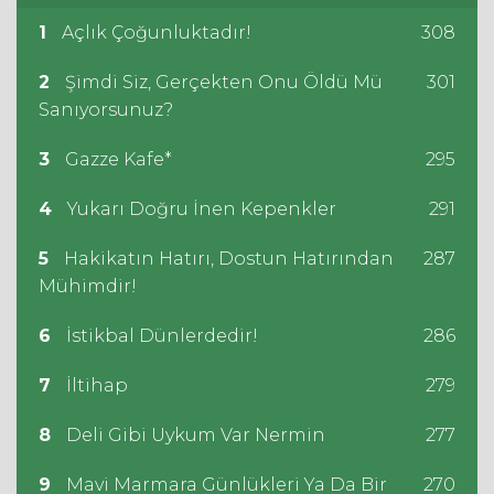
1
Açlık Çoğunluktadır!
308
2
Şimdi Siz, Gerçekten Onu Öldü Mü
301
Sanıyorsunuz?
3
Gazze Kafe*
295
4
Yukarı Doğru İnen Kepenkler
291
5
Hakikatın Hatırı, Dostun Hatırından
287
Mühimdir!
6
İstikbal Dünlerdedir!
286
7
İltihap
279
8
Deli Gibi Uykum Var Nermin
277
9
Mavi Marmara Günlükleri Ya Da Bir
270