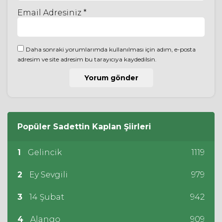
Email Adresiniz *
Daha sonraki yorumlarımda kullanılması için adım, e-posta
adresim ve site adresim bu tarayıcıya kaydedilsin.
Popüler
Sadettin Kaplan
Şiirleri
1
Gelincik
1119
2
Ey Sevgili
979
3
14 Şubat
942
4
Alango
909