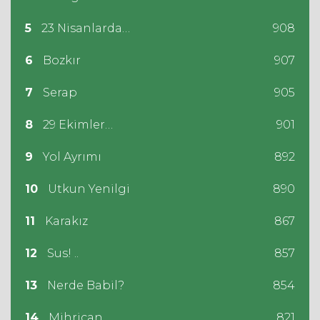
5
23 Nisanlarda…
908
6
Bozkır
907
7
Serap
905
8
29 Ekimler…
901
9
Yol Ayrımı
892
10
Utkun Yenilgi
890
11
Karakız
867
12
Sus! ..
857
13
Nerde Babil?
854
14
Mihrican
821